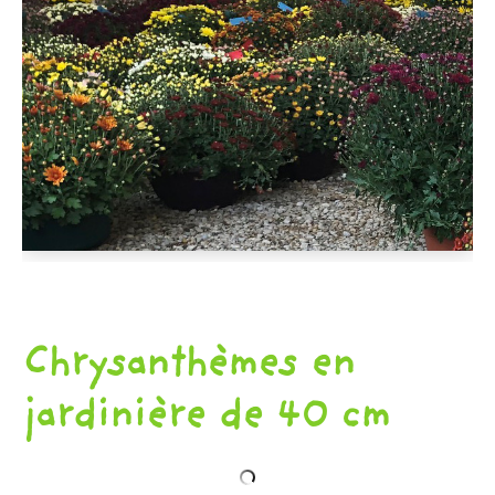
D'AUTOMNE
ET
ET
DE
PLANTS
PINTADES
L'ÉPICERIE
DE
PRINTEMPS
Chrysanthèmes en
jardinière de 40 cm