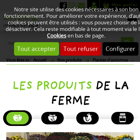
Mon panier
Notre site utilise des cookies nécessaires à son bon
fonctionnement. Pour améliorer votre expérience, d’au
cookies peuvent être utilisés : vous pouvez choisir de 
désactiver. Cela reste modifiable à tout moment via le l
Cookies
en bas de page.
Tout accepter
Tout refuser
Configurer
Accueil
Nos produits
Plantes d'automne
LES PRODUITS
DE LA
FERME
PLANTES
FLEURS
POULETS
PRODUITS