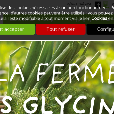
ilise des cookies nécessaires à son bon fonctionnement. 
nce, d’autres cookies peuvent être utilisés : vous pouvez 
Cela reste modifiable à tout moment via le lien
Cookies
en 
L'INNOVATION SOLIDAIRE
LA FERME LES GLYCINE
t accepter
Tout refuser
Config
LA FERM
S GLYCI