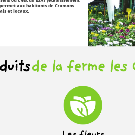
me permet aux habitants de Cramans
ais et locaux.
duits
de la ferme les 