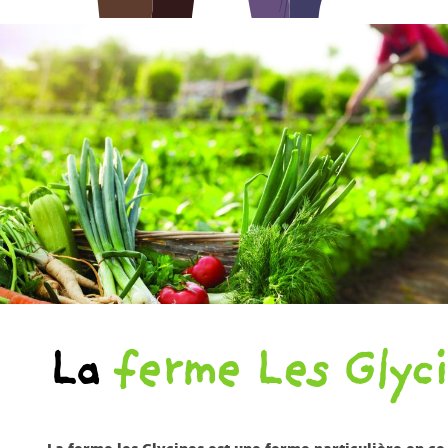
La
ferme Les Glyc
La ferme les Glycines est une ferme particulière en ce