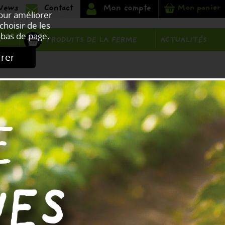
Mon panier
Pour améliorer
choisir de les
bas de page.
PRODUITS DE LA FERME
S
ACTUALITÉS
urer
E
NES