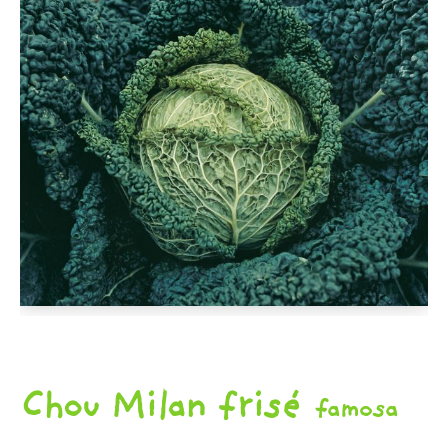
D'AUTOMNE
ET
ET
DE
PLANTS
PINTADES
L'ÉPICERIE
DE
PRINTEMPS
Chou Milan frisé
famosa