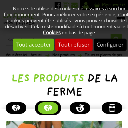
Mon panier
Notre site utilise des cookies nécessaires à son bon
fonctionnement. Pour améliorer votre expérience, d’au
cookies peuvent être utilisés : vous pouvez choisir de 
désactiver. Cela reste modifiable à tout moment via le l
Cookies
en bas de page.
Tout accepter
Tout refuser
Configurer
Accueil
Nos produits
Fleurs et plants de print
LES PRODUITS
DE LA
FERME
PLANTES
FLEURS
POULETS
PRODUITS