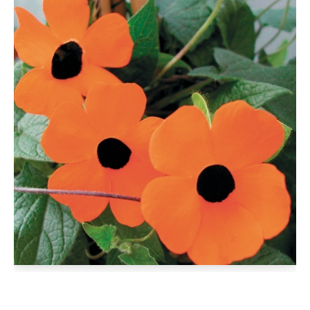
D'AUTOMNE
ET
ET
DE
PLANTS
PINTADES
L'ÉPICERIE
DE
PRINTEMPS