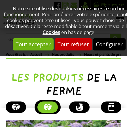
Mon panier
Notre site utilise des cookies nécessaires à son bon
fonctionnement. Pour améliorer votre expérience, d’au
cookies peuvent être utilisés : vous pouvez choisir de 
désactiver. Cela reste modifiable à tout moment via le l
Cookies
en bas de page.
Tout accepter
Tout refuser
Configurer
Accueil
Nos produits
Fleurs et plants de print
LES PRODUITS
DE LA
FERME
PLANTES
FLEURS
POULETS
PRODUITS