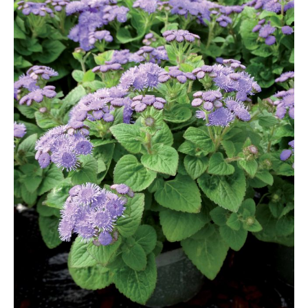
D'AUTOMNE
ET
ET
DE
PLANTS
PINTADES
L'ÉPICERIE
DE
PRINTEMPS