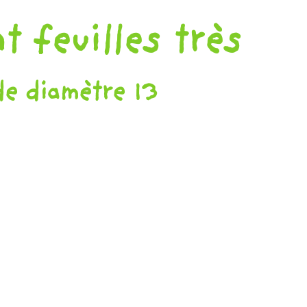
 feuilles très
de diamètre 13