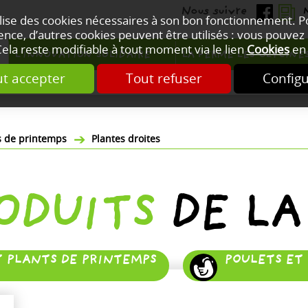
ilise des cookies nécessaires à son bon fonctionnement. 
nce, d’autres cookies peuvent être utilisés : vous pouvez 
Cela reste modifiable à tout moment via le lien
Cookies
en 
L'INNOVATION SOLIDAIRE
LA FERME LES GLYCINE
t accepter
Tout refuser
Config
ts de printemps
Plantes droites
RODUITS
DE LA
T PLANTS DE PRINTEMPS
POULETS ET