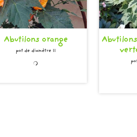
Abutilons orange
Abutilons
vert
pot de diamètre 11
po