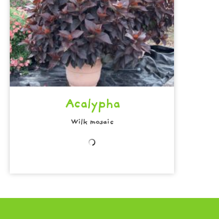
Acalypha
Wilk mosaic