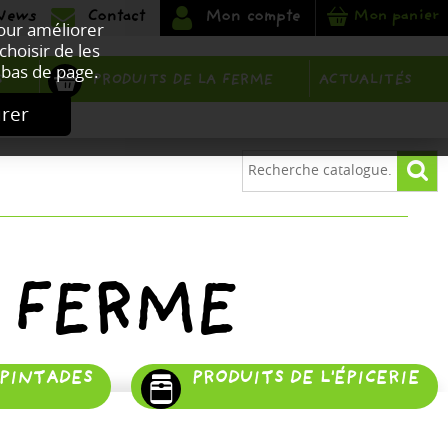
Mon panier
Pour améliorer
choisir de les
bas de page.
PRODUITS DE LA FERME
S
ACTUALITÉS
urer
 FERME
 PINTADES
PRODUITS DE L'ÉPICERIE