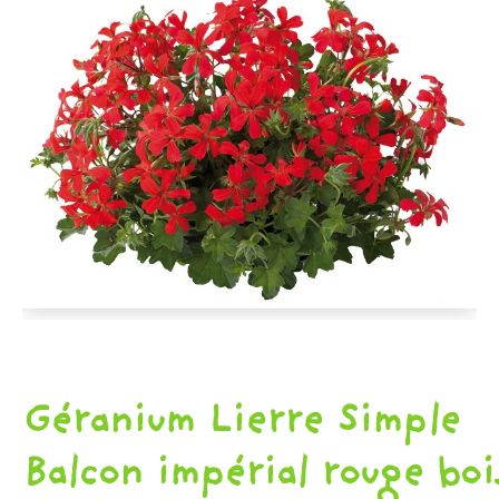
D'AUTOMNE
ET
ET
DE
PLANTS
PINTADES
L'ÉPICERIE
DE
PRINTEMPS
Géranium Lierre Simple
Balcon impérial rouge boi