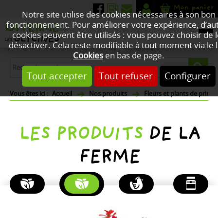
Mon panier
Notre site utilise des cookies nécessaires à son bon
fonctionnement. Pour améliorer votre expérience, d’au
cookies peuvent être utilisés : vous pouvez choisir de 
désactiver. Cela reste modifiable à tout moment via le l
Cookies
en bas de page.
Tout accepter
Tout refuser
Configurer
Accueil
Nos produits
Fleurs et plants de print
LES PRODUITS
DE LA
FERME
PLANTES
FLEURS
POULETS
PRODUITS