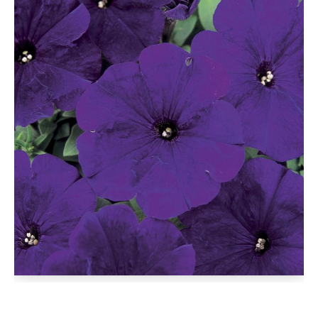
D'AUTOMNE
ET
ET
DE
PLANTS
PINTADES
L'ÉPICERIE
DE
PRINTEMPS