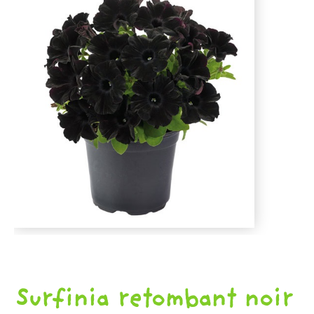
D'AUTOMNE
ET
ET
DE
PLANTS
PINTADES
L'ÉPICERIE
DE
PRINTEMPS
Surfinia retombant noir