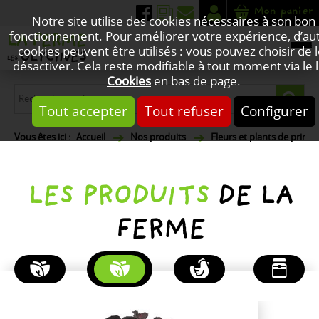
Mon panier
Notre site utilise des cookies nécessaires à son bon
fonctionnement. Pour améliorer votre expérience, d’au
cookies peuvent être utilisés : vous pouvez choisir de 
désactiver. Cela reste modifiable à tout moment via le l
Cookies
en bas de page.
Tout accepter
Tout refuser
Configurer
Accueil
Nos produits
Fleurs et plants de print
LES PRODUITS
DE LA
FERME
PLANTES
FLEURS
POULETS
PRODUITS