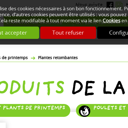
ilise des cookies nécessaires à son bon fonctionnement. 
nce, d’autres cookies peuvent être utilisés : vous pouvez 
Cela reste modifiable à tout moment via le lien
Cookies
en 
L'INNOVATION SOLIDAIRE
LA FERME LES GLYCINE
t accepter
Tout refuser
Config
ts de printemps
Plantes retombantes
RODUITS
DE LA
T PLANTS DE PRINTEMPS
POULETS ET