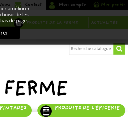
Mon panier
Pour améliorer
choisir de les
bas de page.
PRODUITS DE LA FERME
S
ACTUALITÉS
urer
 FERME
 PINTADES
PRODUITS DE L'ÉPICERIE