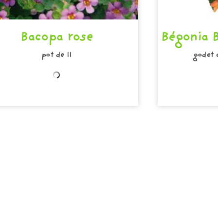
Bacopa rose
Bégonia B
pot de 11
godet 