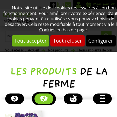
Mon panier
Notre site utilise des cookies nécessaires à son bon
fonctionnement. Pour améliorer votre expérience, d’au
cookies peuvent être utilisés : vous pouvez choisir de 
désactiver. Cela reste modifiable à tout moment via le l
Cookies
en bas de page.
Tout accepter
Tout refuser
Configurer
Accueil
Nos produits
Fleurs et plants de print
LES PRODUITS
DE LA
FERME
PLANTES
FLEURS
POULETS
PRODUITS