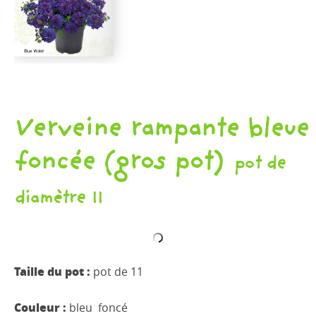
D'AUTOMNE
ET
ET
DE
PLANTS
PINTADES
L'ÉPICERIE
DE
PRINTEMPS
Verveine rampante bleue
foncée (gros pot)
pot de
diamètre 11
Taille du pot :
pot de 11
Couleur :
bleu foncé