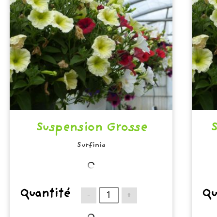
Suspension Grosse
Surfinia
Quantité
Qu
-
+