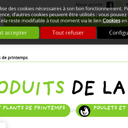
ilise des cookies nécessaires à son bon fonctionnement. 
nce, d’autres cookies peuvent être utilisés : vous pouvez 
Cela reste modifiable à tout moment via le lien
Cookies
en 
L'INNOVATION SOLIDAIRE
LA FERME LES GLYCINE
t accepter
Tout refuser
Config
ts de printemps
RODUITS
DE LA
T PLANTS DE PRINTEMPS
POULETS ET