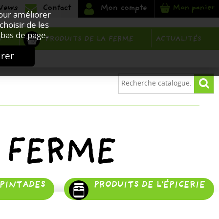
Mon panier
Pour améliorer
choisir de les
bas de page.
PRODUITS DE LA FERME
S
ACTUALITÉS
urer
 FERME
 PINTADES
PRODUITS DE L'ÉPICERIE