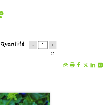
e
Quantité
-
+