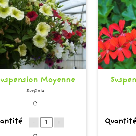
Suspension Moyenne
Suspe
Surfinia
antité
Quantit
-
+