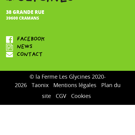
38 GRANDE RUE
39600 CRAMANS
© la Ferme Les Glycines 2020-
2026
Taonix
Mentions légales
Plan du
site
CGV
Cookies