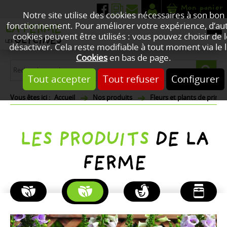
Mon panier
Notre site utilise des cookies nécessaires à son bon
fonctionnement. Pour améliorer votre expérience, d’au
cookies peuvent être utilisés : vous pouvez choisir de 
désactiver. Cela reste modifiable à tout moment via le l
Cookies
en bas de page.
Tout accepter
Tout refuser
Configurer
Accueil
Nos produits
Fleurs et plants de print
LES PRODUITS
DE LA
FERME
PLANTES
FLEURS
POULETS
PRODUITS