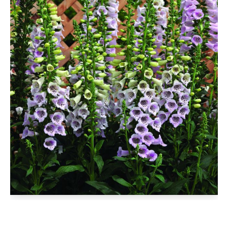
D'AUTOMNE
ET
ET
DE
PLANTS
PINTADES
L'ÉPICERIE
DE
PRINTEMPS