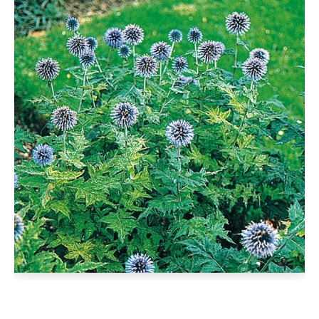
D'AUTOMNE
ET
ET
DE
PLANTS
PINTADES
L'ÉPICERIE
DE
PRINTEMPS