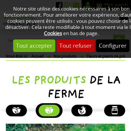
Mon panier
Notre site utilise des cookies nécessaires à son bon
fonctionnement. Pour améliorer votre expérience, d’au
cookies peuvent être utilisés : vous pouvez choisir de 
désactiver. Cela reste modifiable à tout moment via le l
Cookies
en bas de page.
Tout accepter
Tout refuser
Configurer
Accueil
Nos produits
Fleurs et plants de print
LES PRODUITS
DE LA
FERME
PLANTES
FLEURS
POULETS
PRODUITS