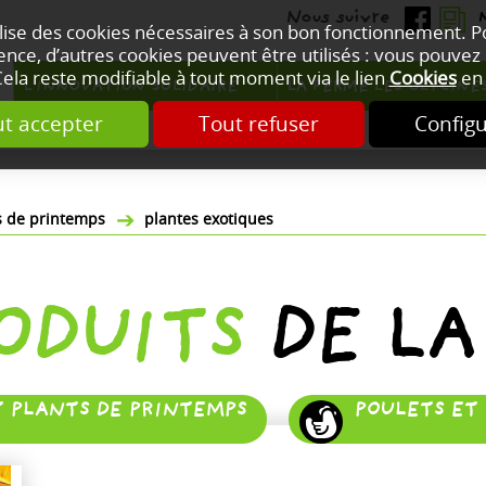
ilise des cookies nécessaires à son bon fonctionnement. 
nce, d’autres cookies peuvent être utilisés : vous pouvez 
Cela reste modifiable à tout moment via le lien
Cookies
en 
L'INNOVATION SOLIDAIRE
LA FERME LES GLYCINE
t accepter
Tout refuser
Config
ts de printemps
plantes exotiques
RODUITS
DE LA
T PLANTS DE PRINTEMPS
POULETS ET