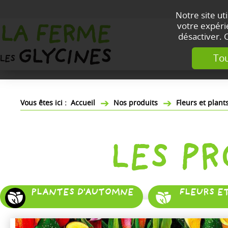
Notre site ut
votre expérie
désactiver. 
Tou
Accueil
Nos produits
Fleurs et plan
LES P
PLANTES D'AUTOMNE
FLEURS E