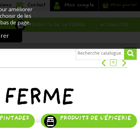
Mon panier
Pour améliorer
choisir de les
bas de page.
PRODUITS DE LA FERME
S
ACTUALITÉS
urer
 FERME
 PINTADES
PRODUITS DE L'ÉPICERIE