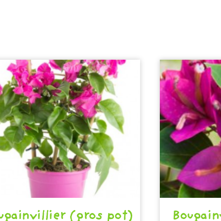
ugainvillier (gros pot)
Bougainv