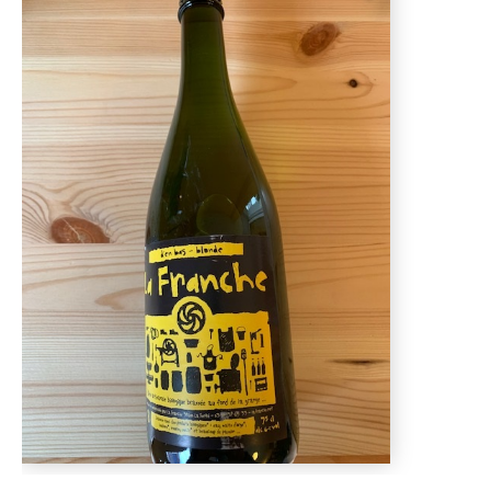
D'AUTOMNE
ET
ET
DE
PLANTS
PINTADES
L'ÉPICERIE
DE
PRINTEMPS