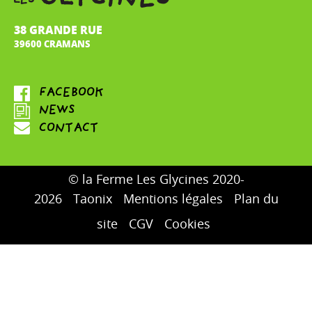
38 GRANDE RUE
39600 CRAMANS
© la Ferme Les Glycines 2020-
2026
Taonix
Mentions légales
Plan du
site
CGV
Cookies