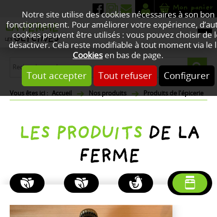
Mon panier
Notre site utilise des cookies nécessaires à son bon
fonctionnement. Pour améliorer votre expérience, d’au
cookies peuvent être utilisés : vous pouvez choisir de 
désactiver. Cela reste modifiable à tout moment via le l
Cookies
en bas de page.
Tout accepter
Tout refuser
Configurer
Accueil
Nos produits
Produits de l'épicerie
LES PRODUITS
DE LA
FERME
PLANTES
FLEURS
POULETS
PRODUITS