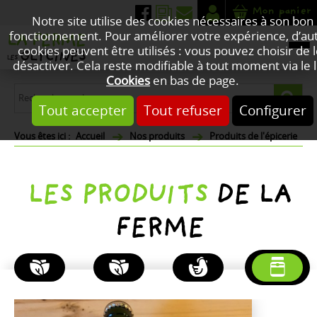
Mon panier
Notre site utilise des cookies nécessaires à son bon
fonctionnement. Pour améliorer votre expérience, d’au
cookies peuvent être utilisés : vous pouvez choisir de 
désactiver. Cela reste modifiable à tout moment via le l
Cookies
en bas de page.
Tout accepter
Tout refuser
Configurer
Accueil
Nos produits
Produits de l'épicerie
LES PRODUITS
DE LA
FERME
PLANTES
FLEURS
POULETS
PRODUITS