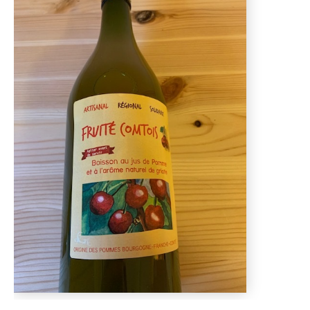
D'AUTOMNE
ET
ET
DE
PLANTS
PINTADES
L'ÉPICERIE
DE
PRINTEMPS