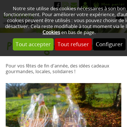
Mon panier
Notre site utilise des cookies nécessaires à son bon
fonctionnement. Pour améliorer votre expérience, d’au
cookies peuvent être utilisés : vous pouvez choisir de 
désactiver. Cela reste modifiable à tout moment via le l
Actualités
Cookies
en bas de page.
Paniers gourmands
Tout accepter
Tout refuser
Configurer
Pour vos fêtes de fin d'année, des idées cadeaux
gourmandes, locales, solidaires !