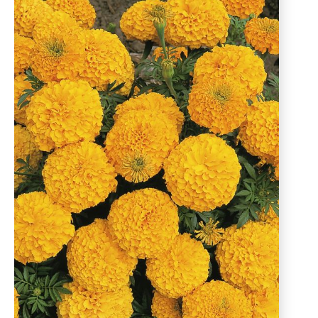
D'AUTOMNE
ET
ET
DE
PLANTS
PINTADES
L'ÉPICERIE
DE
PRINTEMPS