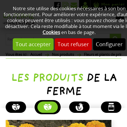
Mon panier
Notre site utilise des cookies nécessaires à son bon
fonctionnement. Pour améliorer votre expérience, d’au
cookies peuvent être utilisés : vous pouvez choisir de 
désactiver. Cela reste modifiable à tout moment via le l
Cookies
en bas de page.
Tout accepter
Tout refuser
Configurer
Accueil
Nos produits
Fleurs et plants de print
LES PRODUITS
DE LA
FERME
PLANTES
FLEURS
POULETS
PRODUITS