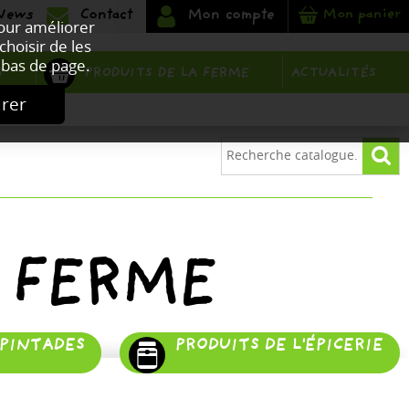
Mon panier
Pour améliorer
choisir de les
bas de page.
PRODUITS DE LA FERME
S
ACTUALITÉS
urer
 FERME
 PINTADES
PRODUITS DE L'ÉPICERIE