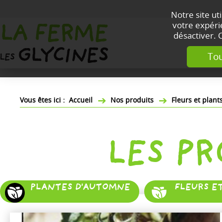
Notre site ut
votre expérie
désactiver. 
Tou
Accueil
Nos produits
Fleurs et plan
LES P
PLANTES D'AUTOMNE
FLEURS E