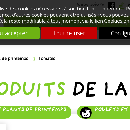
ilise des cookies nécessaires à son bon fonctionnement. 
nce, d’autres cookies peuvent être utilisés : vous pouvez 
Cela reste modifiable à tout moment via le lien
Cookies
en 
L'INNOVATION SOLIDAIRE
LA FERME LES GLYCINE
t accepter
Tout refuser
Config
ts de printemps
Tomates
RODUITS
DE LA
T PLANTS DE PRINTEMPS
POULETS ET