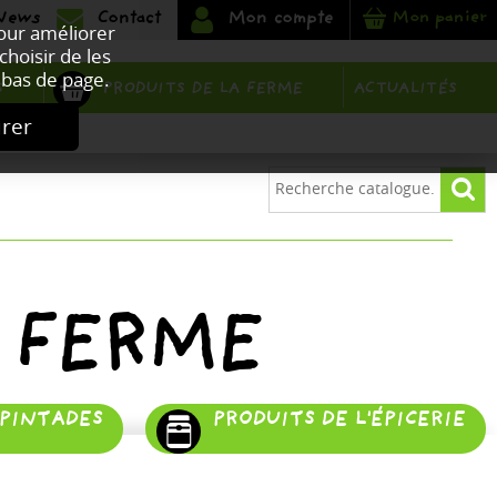
Mon panier
Pour améliorer
choisir de les
bas de page.
PRODUITS DE LA FERME
S
ACTUALITÉS
urer
 FERME
 PINTADES
PRODUITS DE L'ÉPICERIE