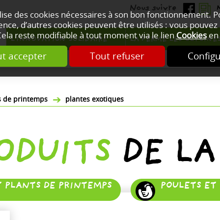
ilise des cookies nécessaires à son bon fonctionnement. 
nce, d’autres cookies peuvent être utilisés : vous pouvez 
Cela reste modifiable à tout moment via le lien
Cookies
en 
L'INNOVATION SOLIDAIRE
LA FERME LES GLYCINE
t accepter
Tout refuser
Config
ts de printemps
plantes exotiques
RODUITS
DE LA
T PLANTS DE PRINTEMPS
POULETS ET