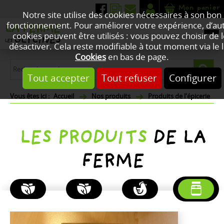
Mon panier
Notre site utilise des cookies nécessaires à son bon
fonctionnement. Pour améliorer votre expérience, d’au
cookies peuvent être utilisés : vous pouvez choisir de 
désactiver. Cela reste modifiable à tout moment via le l
Cookies
en bas de page.
Tout accepter
Tout refuser
Configurer
Accueil
Nos produits
Produits de l'épicerie
LES PRODUITS
DE LA
FERME
PLANTES
FLEURS
POULETS
PRODUITS