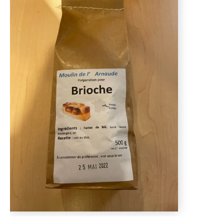
D'AUTOMNE
ET
ET
DE
PLANTS
PINTADES
L'ÉPICERIE
DE
PRINTEMPS