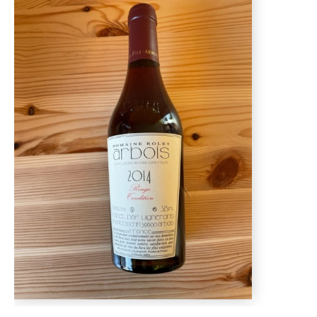
D'AUTOMNE
ET
ET
DE
PLANTS
PINTADES
L'ÉPICERIE
DE
PRINTEMPS